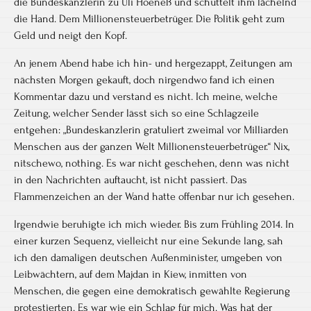
die Bundeskanzlerin zu Uli Hoeneß und schüttelt ihm lächelnd
die Hand. Dem Millionensteuerbetrüger. Die Politik geht zum
Geld und neigt den Kopf.
An jenem Abend habe ich hin- und hergezappt, Zeitungen am
nächsten Morgen gekauft, doch nirgendwo fand ich einen
Kommentar dazu und verstand es nicht. Ich meine, welche
Zeitung, welcher Sender lässt sich so eine Schlagzeile
entgehen: „Bundeskanzlerin gratuliert zweimal vor Milliarden
Menschen aus der ganzen Welt Millionensteuerbetrüger.“ Nix,
nitschewo, nothing. Es war nicht geschehen, denn was nicht
in den Nachrichten auftaucht, ist nicht passiert. Das
Flammenzeichen an der Wand hatte offenbar nur ich gesehen.
Irgendwie beruhigte ich mich wieder. Bis zum Frühling 2014. In
einer kurzen Sequenz, vielleicht nur eine Sekunde lang, sah
ich den damaligen deutschen Außenminister, umgeben von
Leibwächtern, auf dem Majdan in Kiew, inmitten von
Menschen, die gegen eine demokratisch gewählte Regierung
protestierten. Es war wie ein Schlag für mich. Was hat der