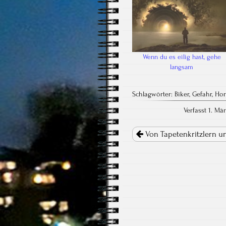
Wenn du es eilig hast, gehe
langsam
Schlagwörter:
Biker
,
Gefahr
,
Ho
Verfasst 1. M
Post
navigation
Von Tapetenkritzlern u