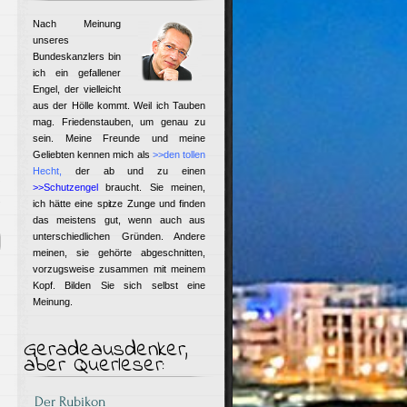
Nach Meinung
unseres
Bundeskanzlers bin
ich ein gefallener
Engel, der vielleicht
aus der Hölle kommt. Weil ich Tauben
mag. Friedenstauben, um genau zu
sein. Meine Freunde und meine
Geliebten kennen mich als
>>den tollen
Hecht
,
der ab und zu einen
>>Schutzengel
braucht. Sie meinen,
.
ich hätte eine spitze Zunge und finden
das meistens gut, wenn auch aus
unterschiedlichen Gründen. Andere
meinen, sie gehörte abgeschnitten,
vorzugsweise zusammen mit meinem
Kopf. Bilden Sie sich selbst eine
Meinung.
Geradeausdenker,
aber Querleser:
Der Rubikon