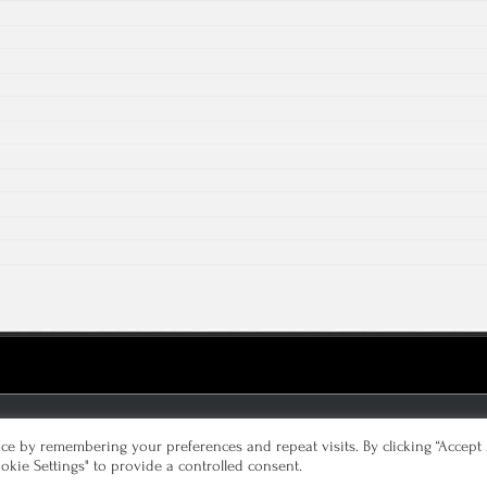
Kontakt
e by remembering your preferences and repeat visits. By clicking “Accept A
okie Settings" to provide a controlled consent.