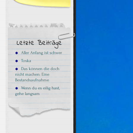
n
Letzte Beiträge
Aller Anfang ist schwer
Toska
Das können die doch
nicht machen: Eine
Bestandsaufnahme
Wenn du es eilig hast,
gehe langsam