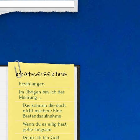
Suchergebnisse
für:
Inhaltsverzeichnis
Erzählungen
Im Übrigen bin ich der
Meinung …
Das können die doch
nicht machen: Eine
Bestandsaufnahme
Wenn du es eilig hast,
gehe langsam
Denn ich bin Gott