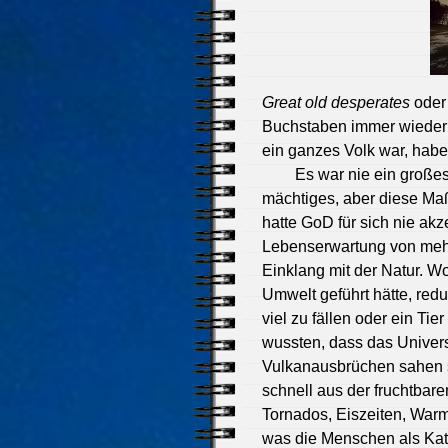
Great old desperates
oder
Buchstaben immer wieder i
ein ganzes Volk war, hab
Es war nie ein große
mächtiges, aber diese Maß
hatte GoD für sich nie akze
Lebenserwartung von mehre
Einklang mit der Natur. Wo
Umwelt geführt hätte, redu
viel zu fällen oder ein T
wussten, dass das Univer
Vulkanausbrüchen sahen s
schnell aus der fruchtba
Tornados, Eiszeiten, Warm
was die Menschen als Kat