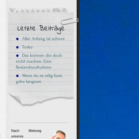
Letzte Beiträge
Aller Anfang ist schwer
Toska
Das können die doch
nicht machen: Eine
Bestandsaufnahme
Wenn du es eilig hast,
gehe langsam
Nach Meinung
t
unseres