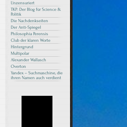
Unzensuriert
TKP: Der Blog für Science &
Politik
Die Nachdenkseiten
Der Anti-Spiegel
Philosophia Perensis
Club der klaren Worte
Hintergrund
Multipolar
Alexander Wallasch
Overton
Yandex – Suchmaschine, die
ihren Namen auch verdient