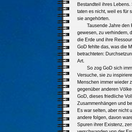
Bestandteil ihres Lebens.
taten es nicht, weil es fü
sie angehörten.
Tausende Jahre den P
gewesen, zu verhindern, d
die Erde und ihre Ressour
GoD fehlte das, was die M
betrachteten: Durchsetzun
Art.
So zog GoD sich imme
Versuche, sie zu inspirier
Menschen immer wieder zu
gegenüber anderen Völker
GoD, dieses friedliche Vol
Zusammenhängen und betra
Es war selten, aber nicht
andere folgen, davon waren
Spuren ihrer Existenz, zers
verschwanden von der Erd