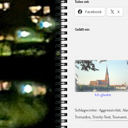
Teilen mit:
Facebook
X
Gefällt mir:
Ich glaube
Schlagwörter:
Aggressivität
,
Al
Tornados
,
Trinity-Test
,
Tsunami