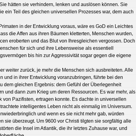
 Sie hätten sie verhindern, lenken und auslösen können. Sie
r sie ein Teil des gleichen universellen Prozesses war, dem auch
rimaten in der Entwicklung voraus, wäre es GoD ein Leichtes
ass die Affen aus ihren Bäumen kletterten, Menschen wurden,
cen eroberten und das Blut von Ihresgleichen vergossen. Doch
enschen für sich und ihre Lebensweise als essentiell
gsvermögen bis hin zur Aggressivität sogar gegen die eigene
r weiter zurück, je mehr die Menschen sich ausbreiteten. Alle
en und in ihrer Entwicklung voranzubringen, führte bei den
 dem gleichen Ergebnis: dem Gefühl der Überlegenheit
n und dann zum Krieg um deren Ressourcen. Es war mehr, als
k von Pazifisten, ertragen konnte. Es dachte in universellen
chtete intelligentes Leben nicht als einmalig im Universum.
 unwiederbringlich und wenn es sie nicht mehr gab, würden
 sie überzeugt. Um 9600 vor Christi tilgten sie sorgfältig alle
törten die Insel im Atlantik, die ihr letztes Zuhause war, und
oberfläche.