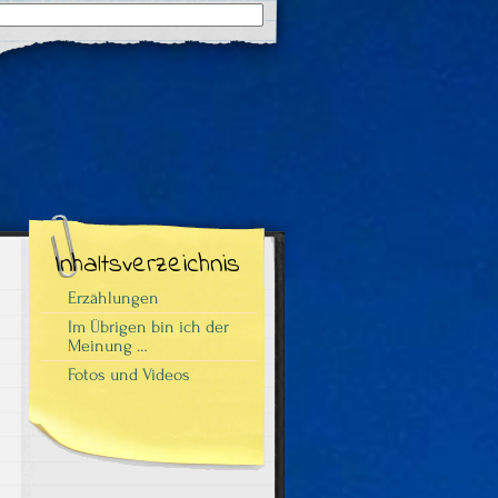
Suchergebnisse
für:
Inhaltsverzeichnis
Erzählungen
Im Übrigen bin ich der
Meinung …
Fotos und Videos