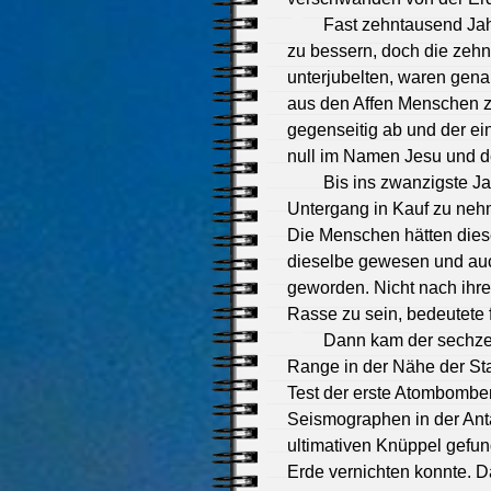
Fast zehntausend Jah
zu bessern, doch die zeh
unterjubelten, waren gena
aus den Affen Menschen z
gegenseitig ab und der ei
null im Namen Jesu und de
Bis ins zwanzigste Ja
Untergang in Kauf zu nehm
Die Menschen hätten dies
dieselbe gewesen und auc
geworden. Nicht nach ihr
Rasse zu sein, bedeutete f
Dann kam der sechzeh
Range in der Nähe der St
Test der erste Atombomben
Seismographen in der Anta
ultimativen Knüppel gefun
Erde vernichten konnte. 