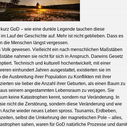
 kurz GoD – wie eine dunkle Legende tauchen diese
m Lauf der Geschichte auf. Mehr ist nicht geblieben. Dass es
en die Menschen längst vergessen.
s Volk gewesen. Vielleicht ein nach menschlichen Maßstäben
stäbe nahmen sie nicht für sich in Anspruch. Darwins Gesetz
ptiert. Technisch und kulturell hochentwickelt, mit einer
ren einhundert Jahren ausgestattet, existierten sie im
 die Ausbreitung ihrer Population zu Konflikten mit ihrer
zierten sie lieber die Anzahl ihrer Geburten, als einen Baum zu
ier aus seinem angestammten Lebensraum zu verjagen. Sie
sum keine Katastrophen kennt, sondern nur Veränderung. In
ie nicht die Zerstörung, sondern diese Veränderung und wie
ren Asche wieder neues Leben spross. Tsunamis, Erdbeben,
zeiten, selbst die Umkehrung der magnetischen Pole – alles,
astrophen sahen, waren für GoD natürliche Prozesse und dami