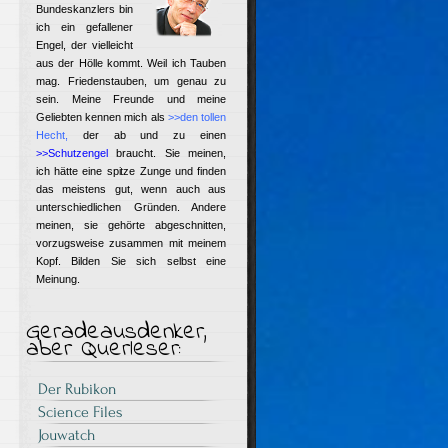
Bundeskanzlers bin
ich ein gefallener
Engel, der vielleicht
aus der Hölle kommt. Weil ich Tauben
mag. Friedenstauben, um genau zu
sein. Meine Freunde und meine
Geliebten kennen mich als
>>den tollen
Hecht
,
der ab und zu einen
>>Schutzengel
braucht. Sie meinen,
ich hätte eine spitze Zunge und finden
das meistens gut, wenn auch aus
unterschiedlichen Gründen. Andere
meinen, sie gehörte abgeschnitten,
vorzugsweise zusammen mit meinem
Kopf. Bilden Sie sich selbst eine
Meinung.
Geradeausdenker,
aber Querleser:
Der Rubikon
Science Files
Jouwatch