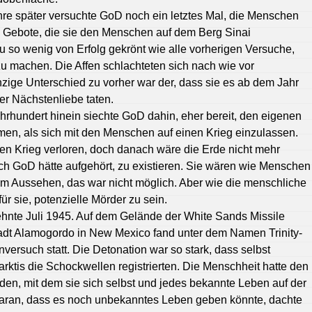
re später versuchte GoD noch ein letztes Mal, die Menschen
n Gebote, die sie den Menschen auf dem Berg Sinai
u so wenig von Erfolg gekrönt wie alle vorherigen Versuche,
u machen. Die Affen schlachteten sich nach wie vor
nzige Unterschied zu vorher war der, dass sie es ab dem Jahr
r Nächstenliebe taten.
hrhundert hinein siechte GoD dahin, eher bereit, den eigenen
en, als sich mit den Menschen auf einen Krieg einzulassen.
en Krieg verloren, doch danach wäre die Erde nicht mehr
h GoD hätte aufgehört, zu existieren. Sie wären wie Menschen
em Aussehen, das war nicht möglich. Aber wie die menschliche
ür sie, potenzielle Mörder zu sein.
nte Juli 1945. Auf dem Gelände der White Sands Missile
adt Alamogordo in New Mexico fand unter dem Namen Trinity-
versuch statt. Die Detonation war so stark, dass selbst
rktis die Schockwellen registrierten. Die Menschheit hatte den
den, mit dem sie sich selbst und jedes bekannte Leben auf der
Daran, dass es noch unbekanntes Leben geben könnte, dachte