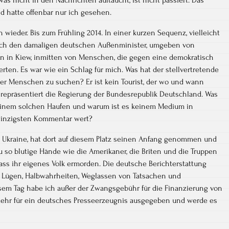
 hatte offenbar nur ich gesehen.
 wieder. Bis zum Frühling 2014. In einer kurzen Sequenz, vielleicht
 ich den damaligen deutschen Außenminister, umgeben von
n in Kiew, inmitten von Menschen, die gegen eine demokratisch
rten. Es war wie ein Schlag für mich. Was hat der stellvertretende
er Menschen zu suchen? Er ist kein Tourist, der wo und wann
r repräsentiert die Regierung der Bundesrepublik Deutschland. Was
 einem solchen Haufen und warum ist es keinem Medium in
winzigsten Kommentar wert?
r Ukraine, hat dort auf diesem Platz seinen Anfang genommen und
 so blutige Hände wie die Amerikaner, die Briten und die Truppen
ss ihr eigenes Volk ermorden. Die deutsche Berichterstattung
s Lügen, Halbwahrheiten, Weglassen von Tatsachen und
sem Tag habe ich außer der Zwangsgebühr für die Finanzierung von
hr für ein deutsches Presseerzeugnis ausgegeben und werde es