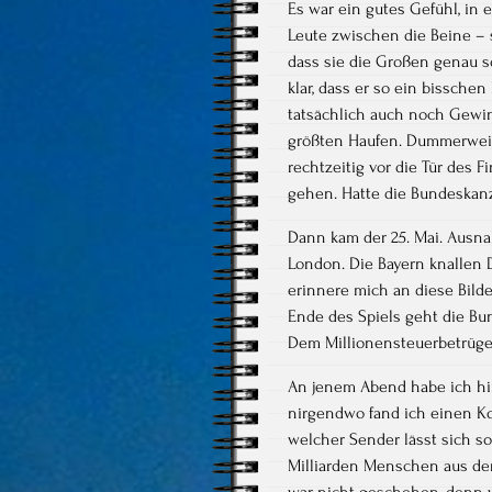
Es war ein gutes Gefühl, in 
Leute zwischen die Beine – 
dass sie die Großen genau s
klar, dass er so ein bissche
tatsächlich auch noch Gewinn
größten Haufen. Dummerweis
rechtzeitig vor die Tür des
gehen. Hatte die Bundeskanz
Dann kam der 25. Mai. Ausn
London. Die Bayern knallen
erinnere mich an diese Bild
Ende des Spiels geht die Bu
Dem Millionensteuerbetrüger
An jenem Abend habe ich hi
nirgendwo fand ich einen Ko
welcher Sender lässt sich so
Milliarden Menschen aus der
war nicht geschehen, denn wa