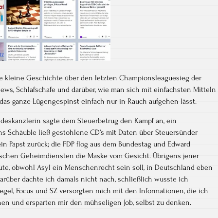
ne kleine Geschichte über den letzten Championsleaguesieg der
ews, Schlafschafe und darüber, wie man sich mit einfachsten Mitteln
das ganze Lügengespinst einfach nur in Rauch aufgehen lässt.
undeskanzlerin sagte dem Steuerbetrug den Kampf an, ein
s Schäuble ließ gestohlene CD’s mit Daten über Steuersünder
ein Papst zurück; die FDP flog aus dem Bundestag und Edward
schen Geheimdiensten die Maske vom Gesicht. Übrigens jener
te, obwohl Asyl ein Menschenrecht sein soll, in Deutschland eben
arüber dachte ich damals nicht nach, schließlich wusste ich
egel, Focus und SZ versorgten mich mit den Informationen, die ich
ehen und ersparten mir den mühseligen Job, selbst zu denken.