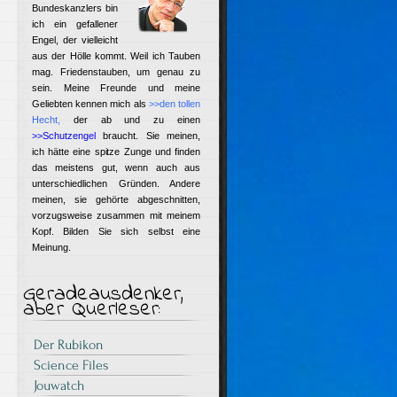
Bundeskanzlers bin
ich ein gefallener
Engel, der vielleicht
aus der Hölle kommt. Weil ich Tauben
mag. Friedenstauben, um genau zu
sein. Meine Freunde und meine
Geliebten kennen mich als
>>den tollen
Hecht
,
der ab und zu einen
>>Schutzengel
braucht. Sie meinen,
ich hätte eine spitze Zunge und finden
das meistens gut, wenn auch aus
unterschiedlichen Gründen. Andere
meinen, sie gehörte abgeschnitten,
vorzugsweise zusammen mit meinem
Kopf. Bilden Sie sich selbst eine
Meinung.
Geradeausdenker,
aber Querleser:
Der Rubikon
Science Files
Jouwatch