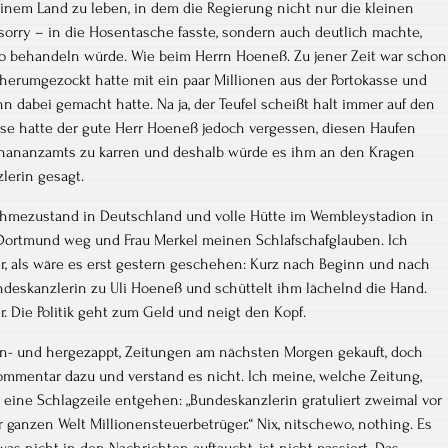
einem Land zu leben, in dem die Regierung nicht nur die kleinen
sorry – in die Hosentasche fasste, sondern auch deutlich machte,
o behandeln würde. Wie beim Herrn Hoeneß. Zu jener Zeit war schon
n herumgezockt hatte mit ein paar Millionen aus der Portokasse und
 dabei gemacht hatte. Na ja, der Teufel scheißt halt immer auf den
e hatte der gute Herr Hoeneß jedoch vergessen, diesen Haufen
 Finananzamts zu karren und deshalb würde es ihm an den Kragen
lerin gesagt.
ahmezustand in Deutschland und volle Hütte im Wembleystadion in
 Dortmund weg und Frau Merkel meinen Schlafschafglauben. Ich
er, als wäre es erst gestern geschehen: Kurz nach Beginn und nach
ndeskanzlerin zu Uli Hoeneß und schüttelt ihm lächelnd die Hand.
. Die Politik geht zum Geld und neigt den Kopf.
n- und hergezappt, Zeitungen am nächsten Morgen gekauft, doch
mmentar dazu und verstand es nicht. Ich meine, welche Zeitung,
 eine Schlagzeile entgehen: „Bundeskanzlerin gratuliert zweimal vor
 ganzen Welt Millionensteuerbetrüger.“ Nix, nitschewo, nothing. Es
s nicht in den Nachrichten auftaucht, ist nicht passiert. Das