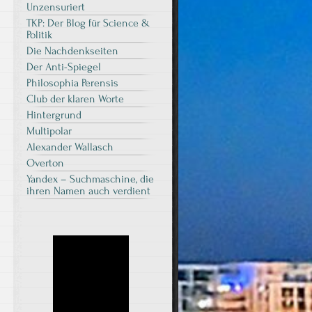
Unzensuriert
TKP: Der Blog für Science &
Politik
Die Nachdenkseiten
Der Anti-Spiegel
Philosophia Perensis
Club der klaren Worte
Hintergrund
Multipolar
Alexander Wallasch
Overton
Yandex – Suchmaschine, die
ihren Namen auch verdient