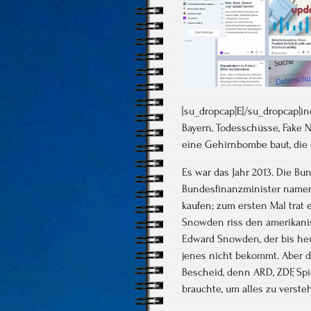
[su_dropcap]E[/su_dropcap]i
Bayern, Todesschüsse, Fake N
eine Gehirnbombe baut, die 
Es war das Jahr 2013. Die B
Bundesfinanzminister namen
kaufen; zum ersten Mal trat 
Snowden riss den amerikani
Edward Snowden, der bis heu
jenes nicht bekommt. Aber d
Bescheid, denn ARD, ZDF, Spi
brauchte, um alles zu verst