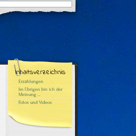
Suchergebnisse
für:
Inhaltsverzeichnis
Erzählungen
Im Übrigen bin ich der
Meinung …
Fotos und Videos