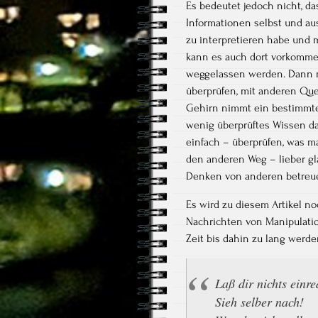
Es bedeutet jedoch nicht, da
Informationen selbst und au
zu interpretieren habe und 
kann es auch dort vorkommen
weggelassen werden. Dann mac
überprüfen, mit anderen Que
Gehirn nimmt ein bestimmtes
wenig überprüftes Wissen da
einfach – überprüfen, was m
den anderen Weg – lieber gl
Denken von anderen betreue
Es wird zu diesem Artikel n
Nachrichten von Manipulati
Zeit bis dahin zu lang werde
Laß dir nichts einr
Sieh selber nach!