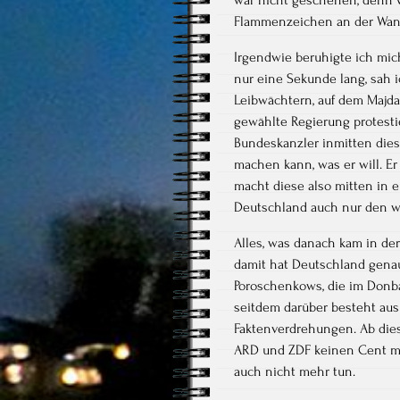
Flammenzeichen an der Wand
Irgendwie beruhigte ich mich
nur eine Sekunde lang, sah
Leibwächtern, auf dem Majda
gewählte Regierung protestie
Bundeskanzler inmitten dies
machen kann, was er will. E
macht diese also mitten in
Deutschland auch nur den 
Alles, was danach kam in de
damit hat Deutschland genau
Poroschenkows, die im Donba
seitdem darüber besteht au
Faktenverdrehungen. Ab die
ARD und ZDF keinen Cent me
auch nicht mehr tun.