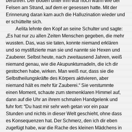
berühren. Der Boden unter ihm war noch warm wie der
Felsen am Strand, auf dem er gesessen hatte. Mit der
Erinnerung daran kam auch die Halluzination wieder und
er schüttelte sich.
Aelita lehnte den Kopf an seine Schulter und sagte:
„Es hat nur zu allen Zeiten Menschen gegeben, die mehr
wussten. Das, was sie taten, konnte niemand erklären
und so mystifizierte man sie und nannte sie Hexen und
Zauberer. Selbst heute, nach zweitausend Jahren, weiß
niemand genau, wie die Akupunkturnadeln, die ich dir
gestochen habe, wirken. Man weiß nur, dass sie die
Selbstheilungskräfte des Körpers aktivieren, aber
niemand hält es mehr für Zauberei.“ Sie verstummte
einen Moment, schaute zum sternenklaren Himmel auf,
dann auf die Uhr an ihrem schmalen Handgelenk und
fuhr fort: “Du hast mir sehr weh getan vor ein paar
Stunden und nichts in dieser Welt geschieht, ohne dass
es Konsequenzen hat. Der Schmerz, den ich dir eben
zugefügt habe, war die Rache des kleinen Mädchens in