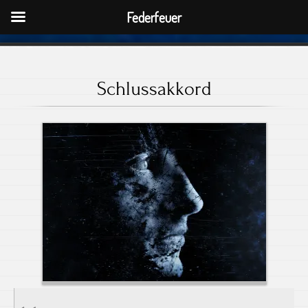
Federfeuer
Schlussakkord