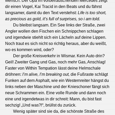
Mensch. Der Opa im vorbeirauschenden Mercedes zeigt
dir einen Vogel, Kai Tracid in den Beats und du fährst
langsamer, damit du den Text verstehst:
Life is too short,
as precious as gold, it’s full of surprises, so i am told.
Du bleibst langsam. Ein See links der Straße, zwei
Angler wollen den Fischen ein Schnippchen schlagen
und irgendwie stiehlt sich ein Lächeln auf deine Lippen.
Noch traut es sich nicht so richtig heraus, aber du weißt,
wo es kommen wird, oder?
Der große Kreisverkehr in Wismar. Kein Auto drin?
Geil! Zweiter Gang und Gas, noch mehr Gas, Anschlag!
Faster von Within Tempation lässt deine Helmschale
dröhnen:
I’m alive, I’m breaking out,
die Fußraste schlägt
Funken auf dem Asphalt, wie ein Westernreiter hängst du
links neben der Maschine und der Knieschoner fängt sich
neue Schrammen ein. Eine volle Runde und dann noch
eine und irgendetwas in dir schreit: Mann, du bist fast
sechzig!
„Und was?!“, brüllst du zurück.
Wenig später sind sie da, die schönste Straße des