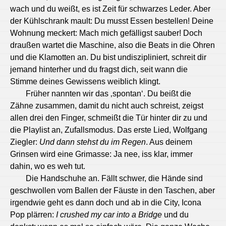
wach und du weißt, es ist Zeit für schwarzes Leder. Aber
der Kühlschrank mault: Du musst Essen bestellen! Deine
Wohnung meckert: Mach mich gefälligst sauber! Doch
draußen wartet die Maschine, also die Beats in die Ohren
und die Klamotten an.
Du bist undiszipliniert, schreit dir
jemand hinterher und du fragst dich, seit wann die
Stimme deines Gewissens weiblich klingt.
Früher nannten wir das ‚spontan‘. Du beißt die
Zähne zusammen, damit du nicht auch schreist, zeigst
allen drei den Finger, schmeißt die Tür hinter dir zu und
die Playlist an, Zufallsmodus. Das erste Lied, Wolfgang
Ziegler:
Und dann stehst du im Regen
. Aus deinem
Grinsen wird eine Grimasse: Ja nee, iss klar, immer
dahin, wo es weh tut.
Die Handschuhe an. Fällt schwer, die Hände sind
geschwollen vom Ballen der Fäuste in den Taschen, aber
irgendwie geht es dann doch und ab in die City, Icona
Pop plärren:
I crushed my car into a Bridge
und du