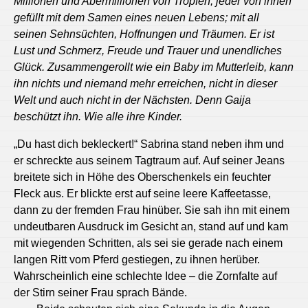
Millionen und Abermillionen von Tropfen, jeder von ihnen
gefüllt mit dem Samen eines neuen Lebens; mit all
seinen Sehnsüchten, Hoffnungen und Träumen. Er ist
Lust und Schmerz, Freude und Trauer und unendliches
Glück. Zusammengerollt wie ein Baby im Mutterleib, kann
ihn nichts und niemand mehr erreichen, nicht in dieser
Welt und auch nicht in der Nächsten. Denn Gaija
beschützt ihn. Wie alle ihre Kinder.
„Du hast dich bekleckert!“ Sabrina stand neben ihm und
er schreckte aus seinem Tagtraum auf. Auf seiner Jeans
breitete sich in Höhe des Oberschenkels ein feuchter
Fleck aus. Er blickte erst auf seine leere Kaffeetasse,
dann zu der fremden Frau hinüber. Sie sah ihn mit einem
undeutbaren Ausdruck im Gesicht an, stand auf und kam
mit wiegenden Schritten, als sei sie gerade nach einem
langen Ritt vom Pferd gestiegen, zu ihnen herüber.
Wahrscheinlich eine schlechte Idee – die Zornfalte auf
der Stirn seiner Frau sprach Bände.