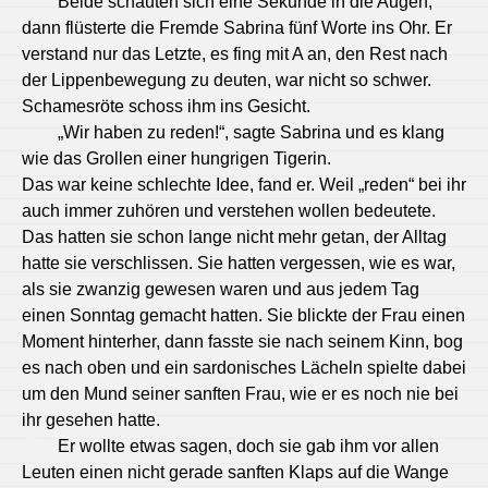
Beide schauten sich eine Sekunde in die Augen,
dann flüsterte die Fremde Sabrina fünf Worte ins Ohr. Er
verstand nur das Letzte, es fing mit A an, den Rest nach
der Lippenbewegung zu deuten, war nicht so schwer.
Schamesröte schoss ihm ins Gesicht.
„Wir haben zu reden!“, sagte Sabrina und es klang
wie das Grollen einer hungrigen Tigerin.
Das war keine schlechte Idee, fand er. Weil „reden“ bei ihr
auch immer zuhören und verstehen wollen bedeutete.
Das hatten sie schon lange nicht mehr getan, der Alltag
hatte sie verschlissen. Sie hatten vergessen, wie es war,
als sie zwanzig gewesen waren und aus jedem Tag
einen Sonntag gemacht hatten. Sie blickte der Frau einen
Moment hinterher, dann fasste sie nach seinem Kinn, bog
es nach oben und ein sardonisches Lächeln spielte dabei
um den Mund seiner sanften Frau, wie er es noch nie bei
ihr gesehen hatte.
Er wollte etwas sagen, doch sie gab ihm vor allen
Leuten einen nicht gerade sanften Klaps auf die Wange