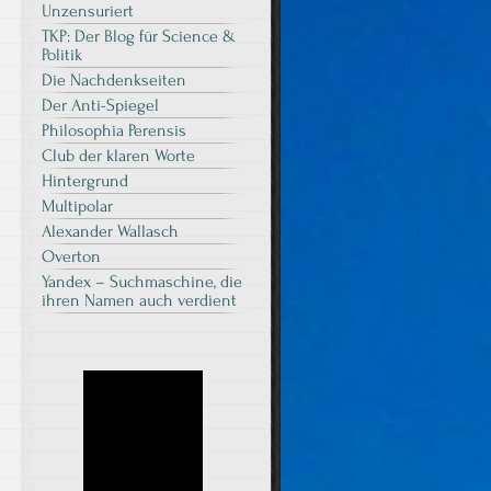
Unzensuriert
TKP: Der Blog für Science &
Politik
Die Nachdenkseiten
Der Anti-Spiegel
Philosophia Perensis
Club der klaren Worte
Hintergrund
Multipolar
Alexander Wallasch
Overton
Yandex – Suchmaschine, die
ihren Namen auch verdient