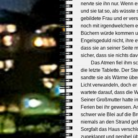
nervte sie ihn nur. Wenn e
und sie tat so, als wüsste 
gebildete Frau und er ver
noch mit irgendwelchem e
Büchern würde kommen und 
Engelsgeduld nicht, ihre 
dass sie an seiner Seite m
sicher, dass sie nichts da
Das Atmen fiel ihm s
die letzte Tablette. Der S
sandte sie als Wärme über
Licht verwandeln, doch er
wartete darauf, dass die W
Seiner Großmutter hatte in
Ferien bei ihr gewesen. A
schwer wie Blei auf die Br
niemals an den Strand geh
Sorgfalt das Haus verschl
zugeklappt und penibel übe