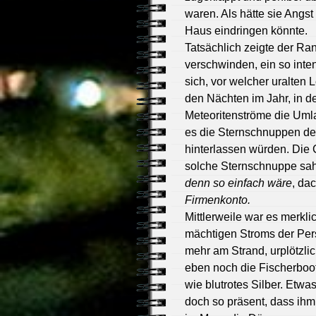
waren. Als hätte sie Angs
Haus eindringen könnte.
Tatsächlich zeigte der Ra
verschwinden, ein so inten
sich, vor welcher uralten
den Nächten im Jahr, in de
Meteoritenströme die Uml
es die Sternschnuppen de
hinterlassen würden. Die 
solche Sternschnuppe sah, 
denn so einfach wäre
, dac
Firmenkonto.
Mittlerweile war es merkli
mächtigen Stroms der Per
mehr am Strand, urplötzli
eben noch die Fischerboo
wie blutrotes Silber. Etwas
doch so präsent, dass ih