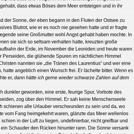
t gehabt, dass etwas Böses dem Meer entsteigen und in ihr
nd der Sonne, der eben begann in den Fluten der Ostsee zu
sives Blutrot, wie er es noch nie gesehen hatte und er fragte
 Legende seine Großmutter wohl Angst gehabt haben mochte. In
nen sie sich so seltsam verhalten hatte, kreuzten große
aufbahn der Erde, im November die Leoniden und heute waren
r Perseiden, die glühende Spuren im nächtlichen Himmel
Christen nannten sie „die Tränen des Laurentius“ und wer eine
hatte angeblich einen Wunsch frei. Er lächelte bitter.
Wenn es
hte er,
dann hätte ich gerne wieder schwarze Zahlen auf dem
ch dunkler geworden, eine erste, feurige Spur, Vorbote des
seiden, zog über den Himmel. Er sah keine Menschenseele
ch schienen alle Urlauber verschwunden zu sein und da, wo
te vom Fang heimgekehrt waren, glänzte das Meer wellenlos
 schien in der Luft zu liegen, undefinierbar, nicht greifbar und
m ein Schauder den Rücken hinunter rann. Die Sonne versank