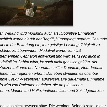
en Wirkung wird Modafinil auch als „Cognitive Enhancer“
hlich wurde hierfür der Begriff „Hirndoping“ geprägt. Gesunde
l in der Erwartung ein, ihre geistige Leistungsfähigkeit zu
ustände zu überwinden. Modafinil wurde vom US-
ernehmen Cephalon entwickelt und wird seit 1992 auch in
finil im Gehirn wirkt, ist noch nicht gänzlich geklärt. Als
ie Konzentrationen der Neurotransmitter Dopamin, Noradrenalin
denen Hirnregionen erhöht. Daneben stimuliert es offenbar
annte Orexin-Rezeptoren aufweisen. Die dauerhafte Einnahme
Es wird von Patienten berichtet, die an plötzlichen
onen, Manien und Halluzinationen litten und Suizidgedanken
eas das nicht gewusst hätte. Die wenigen Beipackzettel, die er