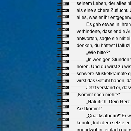
seinem Leben, der alles ni
als eine sichere Zuflucht.
alles, was er ihr entgegen
Es gab etwas in ihrem
verhinderte, dass er die A
antworten, sagte sie mit 
denken, du hättest Halluzi
„Wie bitte?“
„In wenigen Stunden 
hören. Und du wirst zu wi
schwere Muskelkrämpfe qu
wirst das Gefühl haben, d
Jetzt verstand er, da
„Kommt noch mehr?“
„Natürlich. Dein Herz 
Arzt kommt.“
„Quacksalberin!“ Er 
konnte, trotzdem setzte e
irgendwohin, einfach nur 