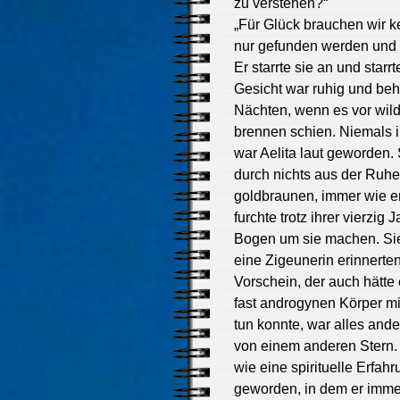
zu verstehen?“
„Für Glück brauchen wir kei
nur gefunden werden und n
Er starrte sie an und star
Gesicht war ruhig und beher
Nächten, wenn es vor wild
brennen schien. Niemals
war Aelita laut geworden. 
durch nichts aus der Ruhe
goldbraunen, immer wie e
furchte trotz ihrer vierzig
Bogen um sie machen. Sie 
eine Zigeunerin erinnerten
Vorschein, der auch hätt
fast androgynen Körper 
tun konnte, war alles ande
von einem anderen Stern. 
wie eine spirituelle Erfa
geworden, in dem er immer