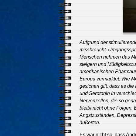
Aufgrund der stimulierend
missbraucht. Umgangssprac
Menschen nehmen das Mitte
steigern und Müdigkeitsz
amerikanischen Pharmaunt
Europa vermarktet. Wie Moda
gesichert gilt, dass es d
und Serotonin in verschie
Nervenzellen, die so gen
bleibt nicht ohne Folgen. 
Angstzuständen, Depressi
äußerten.
Es war nicht so, dass Andr