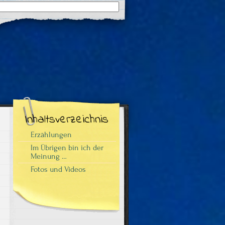
Suchergebnisse
für:
Inhaltsverzeichnis
Erzählungen
Im Übrigen bin ich der
Meinung …
Fotos und Videos