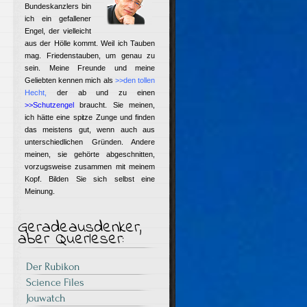
Bundeskanzlers bin
ich ein gefallener
Engel, der vielleicht
aus der Hölle kommt. Weil ich Tauben
mag. Friedenstauben, um genau zu
sein. Meine Freunde und meine
Geliebten kennen mich als
>>den tollen
Hecht
,
der ab und zu einen
>>Schutzengel
braucht. Sie meinen,
ich hätte eine spitze Zunge und finden
das meistens gut, wenn auch aus
unterschiedlichen Gründen. Andere
meinen, sie gehörte abgeschnitten,
vorzugsweise zusammen mit meinem
Kopf. Bilden Sie sich selbst eine
Meinung.
Geradeausdenker,
aber Querleser:
Der Rubikon
Science Files
Jouwatch