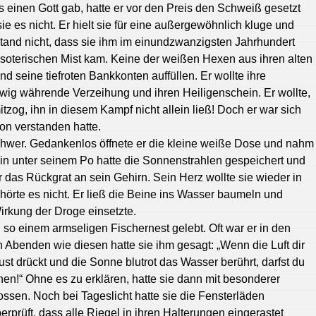
s einen Gott gab, hatte er vor den Preis den Schweiß gesetzt
sie es nicht. Er hielt sie für eine außergewöhnlich kluge und
stand nicht, dass sie ihm im einundzwanzigsten Jahrhundert
soterischen Mist kam. Keine der weißen Hexen aus ihren alten
seine tiefroten Bankkonten auffüllen. Er wollte ihre
ewig währende Verzeihung und ihren Heiligenschein. Er wollte,
itzog, ihn in diesem Kampf nicht allein ließ! Doch er war sich
von verstanden hatte.
chwer. Gedankenlos öffnete er die kleine weiße Dose und nahm
tein unter seinem Po hatte die Sonnenstrahlen gespeichert und
 das Rückgrat an sein Gehirn. Sein Herz wollte sie wieder in
 hörte es nicht. Er ließ die Beine ins Wasser baumeln und
irkung der Droge einsetzte.
 so einem armseligen Fischernest gelebt. Oft war er in den
n Abenden wie diesen hatte sie ihm gesagt: „Wenn die Luft dir
ust drückt und die Sonne blutrot das Wasser berührt, darfst du
en!“ Ohne es zu erklären, hatte sie dann mit besonderer
ossen. Noch bei Tageslicht hatte sie die Fensterläden
rprüft, dass alle Riegel in ihren Halterungen eingerastet