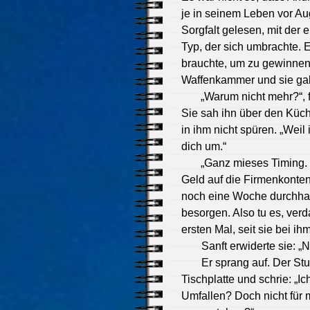
je in seinem Leben vor Aug
Sorgfalt gelesen, mit der 
Typ, der sich umbrachte. E
brauchte, um zu gewinnen, 
Waffenkammer und sie gab
„Warum nicht mehr?“, f
Sie sah ihn über den Küch
in ihm nicht spüren. „Weil 
dich um.“
„Ganz mieses Timing. ‚
Geld auf die Firmenkonten 
noch eine Woche durchhalt
besorgen. Also tu es, verd
ersten Mal, seit sie bei 
Sanft erwiderte sie: „N
Er sprang auf. Der Stu
Tischplatte und schrie: „I
Umfallen? Doch nicht für m