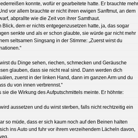
ederreißen konnte, wofür er gearbeitete hatte. Er brauchte meh
 Und vor allem brauchte er nicht ihren ewigen Sanftmut, an dem
warf, abprallte wie die Zeit von ihrer Samthaut.
 Blick, dem er nichts entgegenzusetzen hatte, ja, das sogar
ugen senkte und als er schon glaubte, sie würde gar nicht mehr
einem seltsamen Singsang in der Stimme: „Zuerst wirst du
nationen.“
wirst du Dinge sehen, riechen, schmecken und Geräusche
ssen glauben, dass sie nicht real sind. Dann werden dich
älen, zuerst in der linken Hand, dann im ganzen Arm und du
ass du von innen verbrennst.“
ss sie die Wirkung des Aufputschmittels meinte. Er höhnte:
wird aussetzen und du wirst sterben, falls nicht rechtzeitig ein
war so müde, dass er sich kaum noch auf den Beinen halten
r sich ins Auto und fuhr vor ihrem verzeihendem Lächeln davon,
weg.