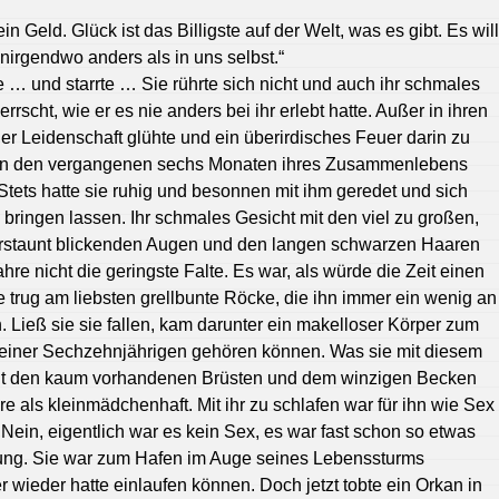
n Geld. Glück ist das Billigste auf der Welt, was es gibt. Es will
irgendwo anders als in uns selbst.“
rte … und starrte … Sie rührte sich nicht und auch ihr schmales
rscht, wie er es nie anders bei ihr erlebt hatte. Außer in ihren
er Leidenschaft glühte und ein überirdisches Feuer darin zu
 in den vergangenen sechs Monaten ihres Zusammenlebens
Stets hatte sie ruhig und besonnen mit ihm geredet und sich
 bringen lassen. Ihr schmales Gesicht mit den viel zu großen,
rstaunt blickenden Augen und den langen schwarzen Haaren
 Jahre nicht die geringste Falte. Es war, als würde die Zeit einen
trug am liebsten grellbunte Röcke, die ihn immer ein wenig an
. Ließ sie sie fallen, kam darunter ein makelloser Körper zum
e einer Sechzehnjährigen gehören können. Was sie mit diesem
mit den kaum vorhandenen Brüsten und dem winzigen Becken
re als kleinmädchenhaft. Mit ihr zu schlafen war für ihn wie Sex
Nein, eigentlich war es kein Sex, es war fast schon so etwas
hrung. Sie war zum Hafen im Auge seines Lebenssturms
 wieder hatte einlaufen können. Doch jetzt tobte ein Orkan in