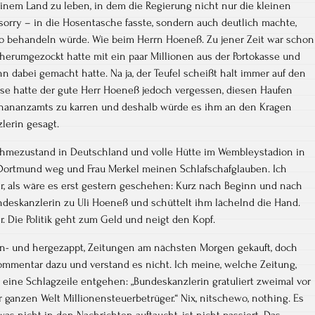
einem Land zu leben, in dem die Regierung nicht nur die kleinen
sorry – in die Hosentasche fasste, sondern auch deutlich machte,
o behandeln würde. Wie beim Herrn Hoeneß. Zu jener Zeit war schon
n herumgezockt hatte mit ein paar Millionen aus der Portokasse und
 dabei gemacht hatte. Na ja, der Teufel scheißt halt immer auf den
e hatte der gute Herr Hoeneß jedoch vergessen, diesen Haufen
 Finananzamts zu karren und deshalb würde es ihm an den Kragen
lerin gesagt.
ahmezustand in Deutschland und volle Hütte im Wembleystadion in
 Dortmund weg und Frau Merkel meinen Schlafschafglauben. Ich
er, als wäre es erst gestern geschehen: Kurz nach Beginn und nach
ndeskanzlerin zu Uli Hoeneß und schüttelt ihm lächelnd die Hand.
. Die Politik geht zum Geld und neigt den Kopf.
n- und hergezappt, Zeitungen am nächsten Morgen gekauft, doch
mmentar dazu und verstand es nicht. Ich meine, welche Zeitung,
 eine Schlagzeile entgehen: „Bundeskanzlerin gratuliert zweimal vor
 ganzen Welt Millionensteuerbetrüger.“ Nix, nitschewo, nothing. Es
s nicht in den Nachrichten auftaucht, ist nicht passiert. Das