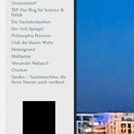
Unzensuriert
TKP: Der Blog für Science &
Politik
Die Nachdenkseiten
Der Anti-Spiegel
Philosophia Perensis
Club der klaren Worte
Hintergrund
Multipolar
Alexander Wallasch
Overton
Yandex – Suchmaschine, die
ihren Namen auch verdient