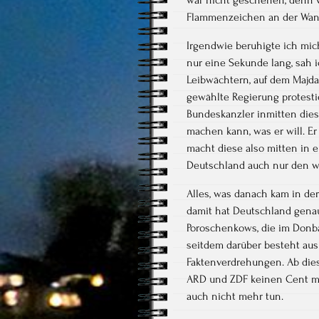
Flammenzeichen an der Wand
Irgendwie beruhigte ich mich
nur eine Sekunde lang, sah
Leibwächtern, auf dem Majda
gewählte Regierung protestie
Bundeskanzler inmitten dies
machen kann, was er will. E
macht diese also mitten in
Deutschland auch nur den 
Alles, was danach kam in de
damit hat Deutschland genau
Poroschenkows, die im Donba
seitdem darüber besteht au
Faktenverdrehungen. Ab die
ARD und ZDF keinen Cent me
auch nicht mehr tun.