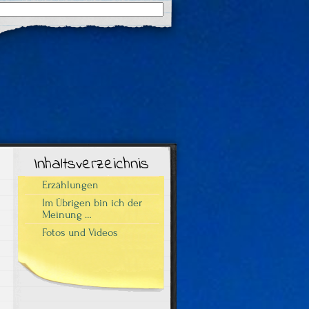
Suchergebnisse
für:
Inhaltsverzeichnis
Erzählungen
Im Übrigen bin ich der
Meinung …
Fotos und Videos