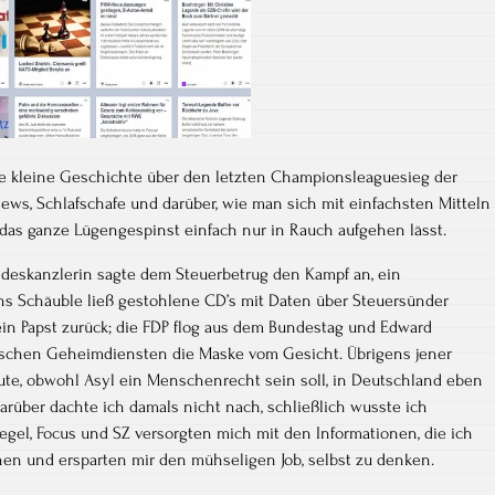
ne kleine Geschichte über den letzten Championsleaguesieg der
ews, Schlafschafe und darüber, wie man sich mit einfachsten Mitteln
das ganze Lügengespinst einfach nur in Rauch aufgehen lässt.
undeskanzlerin sagte dem Steuerbetrug den Kampf an, ein
s Schäuble ließ gestohlene CD’s mit Daten über Steuersünder
ein Papst zurück; die FDP flog aus dem Bundestag und Edward
schen Geheimdiensten die Maske vom Gesicht. Übrigens jener
te, obwohl Asyl ein Menschenrecht sein soll, in Deutschland eben
arüber dachte ich damals nicht nach, schließlich wusste ich
egel, Focus und SZ versorgten mich mit den Informationen, die ich
ehen und ersparten mir den mühseligen Job, selbst zu denken.