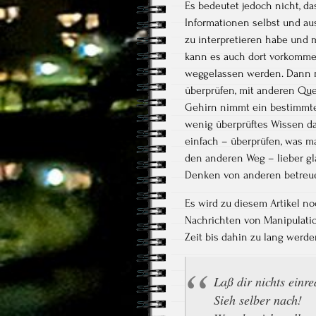
Es bedeutet jedoch nicht, da
Informationen selbst und au
zu interpretieren habe und 
kann es auch dort vorkommen
weggelassen werden. Dann mac
überprüfen, mit anderen Que
Gehirn nimmt ein bestimmtes
wenig überprüftes Wissen da
einfach – überprüfen, was m
den anderen Weg – lieber gl
Denken von anderen betreue
Es wird zu diesem Artikel n
Nachrichten von Manipulati
Zeit bis dahin zu lang werde
Laß dir nichts einr
Sieh selber nach!