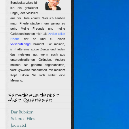
Bundeskanzlers bin
ich ein gefallener
Engel, der vielleicht
aus der Hölle kommt. Weil ich Tauben
mag. Friedenstauben, um genau zu
sein. Meine Freunde und meine
Geliebten kennen mich als
>>den tollen
Hecht
,
der ab und zu einen
>>Schutzengel
braucht. Sie meinen,
ich hätte eine spitze Zunge und finden
das meistens gut, wenn auch aus
unterschiedlichen Gründen. Andere
meinen, sie gehörte abgeschnitten,
vorzugsweise zusammen mit meinem
Kopf. Bilden Sie sich selbst eine
Meinung.
Geradeausdenker,
aber Querleser:
Der Rubikon
Science Files
Jouwatch