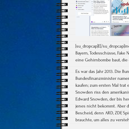
[su_dropcap]E[/su_dropcap]i
Bayern, Todesschüsse, Fake N
eine Gehirnbombe baut, die 
Es war das Jahr 2013. Die B
Bundesfinanzminister namen
kaufen; zum ersten Mal trat 
Snowden riss den amerikani
Edward Snowden, der bis heu
jenes nicht bekommt. Aber d
Bescheid, denn ARD, ZDF, Spi
brauchte, um alles zu verst