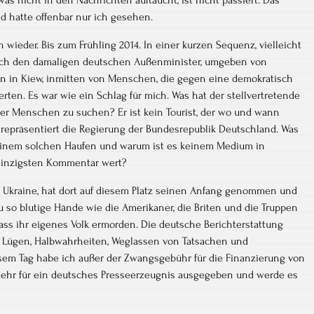
 hatte offenbar nur ich gesehen.
 wieder. Bis zum Frühling 2014. In einer kurzen Sequenz, vielleicht
 ich den damaligen deutschen Außenminister, umgeben von
n in Kiew, inmitten von Menschen, die gegen eine demokratisch
rten. Es war wie ein Schlag für mich. Was hat der stellvertretende
er Menschen zu suchen? Er ist kein Tourist, der wo und wann
r repräsentiert die Regierung der Bundesrepublik Deutschland. Was
 einem solchen Haufen und warum ist es keinem Medium in
winzigsten Kommentar wert?
r Ukraine, hat dort auf diesem Platz seinen Anfang genommen und
 so blutige Hände wie die Amerikaner, die Briten und die Truppen
ss ihr eigenes Volk ermorden. Die deutsche Berichterstattung
s Lügen, Halbwahrheiten, Weglassen von Tatsachen und
sem Tag habe ich außer der Zwangsgebühr für die Finanzierung von
hr für ein deutsches Presseerzeugnis ausgegeben und werde es