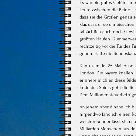
Es war ein gutes Gefühl, in 
Leute zwischen die Beine – 
dass sie die Großen genau s
klar, dass er so ein bissche
tatsächlich auch noch Gewinn
größten Haufen. Dummerweis
rechtzeitig vor die Tür des
gehen. Hatte die Bundeskanz
Dann kam der 25. Mai. Ausn
London. Die Bayern knallen
erinnere mich an diese Bild
Ende des Spiels geht die Bu
Dem Millionensteuerbetrüger
An jenem Abend habe ich hi
nirgendwo fand ich einen Ko
welcher Sender lässt sich so
Milliarden Menschen aus der
war nicht geschehen, denn wa