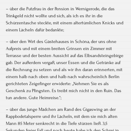
– über die Putzfrau in der Pension in Wernigerode, die das
Trinkgeld nicht wollte und sich, als ich es ihr in die
Schürzentasche steckte, mit einem altertümlichen Knicks und
einem Lächeln dafür bedankte;
– über den Wirt des Gästehauses in Schöna, der uns ohne
Aufpreis und mit einem breiten Grinsen ein Zimmer mit
Terrasse und der besten Aussicht auf das Elbsandsteingebirge
gab. Der außerdem vergaß, unser Essen und die Getränke auf
die Rechnung zu setzen und als wir ihn daran erinnerten, mit
einem halb nach oben und halb nach wahrscheinlich Berlin
gerichteten Zeigefinger erwiderte: „Nehmen Sie es als
Geschenk zu Pfingsten. Es treibt mich nicht in den Ruin. Das
tun andere. Gute Heimreise.“;
– über das junge Mädchen am Rand des Gigaswing an der
Rappbodetalsperre und ihr Lächeln, mit dem sie mich alten
Mann 85 Meter senkrecht in die Tiefe stürzen ließ. 3,5
Sekunden freier Fall und noch heute habe ich den Schrei in