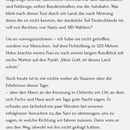
und Feldwege, selten Bundesstraßen, nie die Autobahn. Was
blieb nach dieser Tour durch ein Land, das nach Meinung
derer, die es nicht kennen, der dunkelste Teil Deutschlands ist;
voll von Rechten, von Nazis und AfD-Wählern?
Um es vorwegzunehmen – ich habe sie nicht getroffen,
sondern nur Menschen. Auf dem Fichtelberg, in 1215 Metern
Höhe, brachte meine Frau es nach einem langen Rundblick mit
sechs Worten auf den Punkt: „Mein Gott, ist dieses Land
schön.“
Noch heute ist in mir nichts weiter als Staunen über die
Erlebnisse dieser Tage:
– über den Mann an der Kreuzung in Oelsnitz, ein Ort, an dem
sich Fuchs und Hase auch am Tage gute Nacht sagen. Er
schaute uns lächelnd ein paar Minuten bei unseren
erfolglosen Versuchen zu, das Navi zu überzeugen, uns zu
sagen, in welche Richtung wir fahren müssen. Dann wies er
uns den Weg, obwohl wir ihn nicht gefragt hatten;