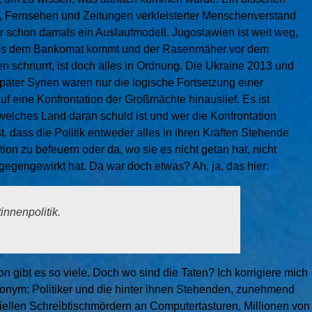
o, Fernsehen und Zeitungen verkleisterter Menschenverstand
r schon damals ein Auslaufmodell. Jugoslawien ist weit weg,
us dem Bankomat kommt und der Rasenmäher vor dem
n schnurrt, ist doch alles in Ordnung. Die Ukraine 2013 und
päter Syrien waren nur die logische Fortsetzung einer
 auf eine Konfrontation der Großmächte hinauslief. Es ist
elches Land daran schuld ist und wer die Konfrontation
st, dass die Politik entweder alles in ihren Kräften Stehende
tion zu befeuern oder da, wo sie es nicht getan hat, nicht
gegengewirkt hat. Da war doch etwas? Ah, ja, das hier:
innenpolitik.
 gibt es so viele. Doch wo sind die Taten? Ich korrigiere mich
 anonym: Politiker und die hinter ihnen Stehenden, zunehmend
ntiellen Schreibtischmördern an Computertasturen, Millionen von