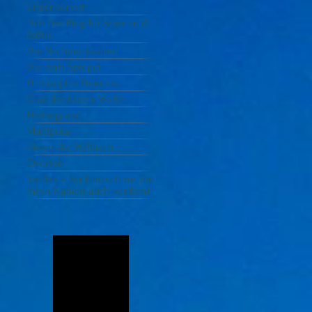
Unzensuriert
TKP: Der Blog für Science &
Politik
Die Nachdenkseiten
Der Anti-Spiegel
Philosophia Perensis
Club der klaren Worte
Hintergrund
Multipolar
Alexander Wallasch
Overton
Yandex – Suchmaschine, die
ihren Namen auch verdient