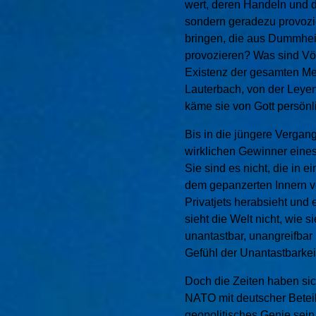
wert, deren Handeln und d
sondern geradezu provozie
bringen, die aus Dummheit
provozieren? Was sind Völk
Existenz der gesamten Me
Lauterbach, von der Leye
käme sie von Gott persönl
Bis in die jüngere Vergang
wirklichen Gewinner eines
Sie sind es nicht, die in 
dem gepanzerten Innern v
Privatjets herabsieht und
sieht die Welt nicht, wie s
unantastbar, unangreifbar
Gefühl der Unantastbarkeit 
Doch die Zeiten haben sich
NATO mit deutscher Betei
geopolitisches Genie sei