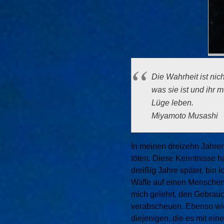
Die Wahrheit ist nicht
was sie ist und ihr 
Lüge leben.
Miyamoto Musashi
In meinen dreizehn Jahren
töten. Diese Kenntnisse h
dreißig Jahre später, bin 
Waffe auf einen Menschen
mich gelehrt, den Gebrau
verabscheuen. Ebenso wie
diejenigen, die es mit ei