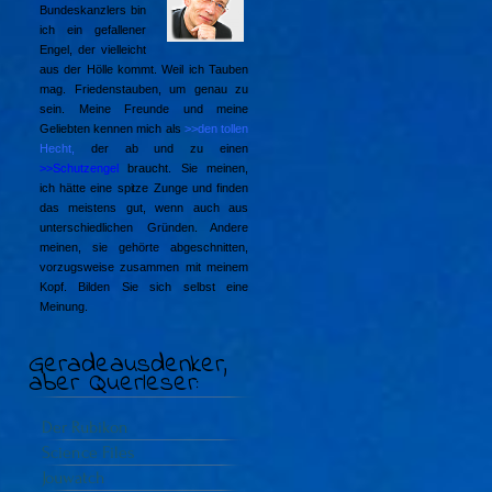
Bundeskanzlers bin
ich ein gefallener
Engel, der vielleicht
aus der Hölle kommt. Weil ich Tauben
mag. Friedenstauben, um genau zu
sein. Meine Freunde und meine
Geliebten kennen mich als
>>den tollen
Hecht
,
der ab und zu einen
>>Schutzengel
braucht. Sie meinen,
ich hätte eine spitze Zunge und finden
das meistens gut, wenn auch aus
unterschiedlichen Gründen. Andere
meinen, sie gehörte abgeschnitten,
vorzugsweise zusammen mit meinem
Kopf. Bilden Sie sich selbst eine
Meinung.
Geradeausdenker,
aber Querleser:
Der Rubikon
Science Files
Jouwatch