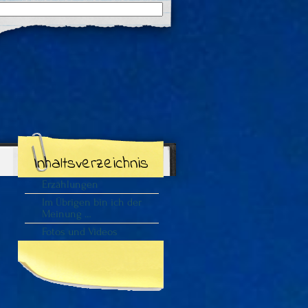
Suchergebnisse
für:
Inhaltsverzeichnis
Erzählungen
Im Übrigen bin ich der
Meinung …
Fotos und Videos