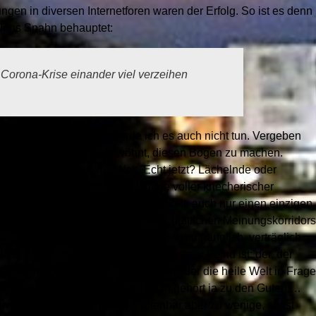
en in diversen Internetforen waren der Erfolg. So ist es denn
 Jens Spahn behauptet:
 Corona-Krise einander viel verzeihen
uss ich und deswegen werde ich es auch nicht tun. Vergeben
Ich habe mir auch angewöhnt, diesen Bogen zu machen.
chimpft sich die moderne Welt. Echt jetzt? Lächelnde oder
er in jedem Fall dressierte Hunde voller kriecherischer
lendem Gehorsam und der Unfähigkeit, auch nur einen einzigen
außerhalb des erlaubten gesellschaftlichen Meinungskorridors
 zu äußern, ganz zu schweigen. Nett, umgänglich, verträglich.
eil schon beim Aufwachen klar ist, wo der Feind ist: der, der
agen darf; der hinterfragt, der warnt, der die heile Welt in Frage
einschlagen, darf man ja auch, man gehört ja zu den Guten …
on jeder Regel, Ausnahmen, offenbar aber zu wenige, sonst