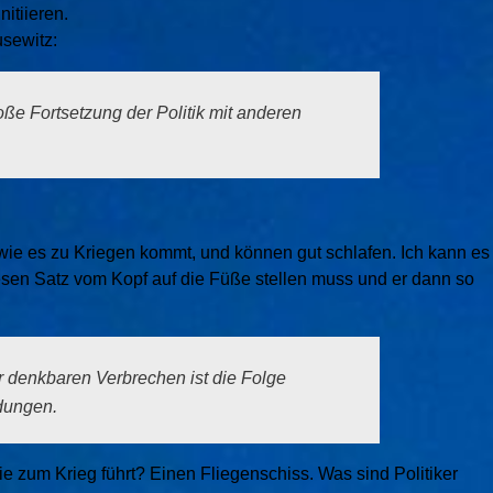
itiieren.
sewitz:
loße Fortsetzung der Politik mit anderen
 wie es zu Kriegen kommt, und können gut schlafen. Ich kann es
iesen Satz vom Kopf auf die Füße stellen muss und er dann so
r denkbaren Verbrechen ist die Folge
idungen.
 die zum Krieg führt? Einen Fliegenschiss. Was sind Politiker