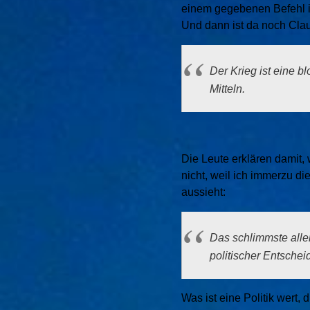
einem gegebenen Befehl in
Und dann ist da noch Clau
Der Krieg ist eine b
Mitteln.
Die Leute erklären damit,
nicht, weil ich immerzu d
aussieht:
Das schlimmste alle
politischer Entsche
Was ist eine Politik wert,