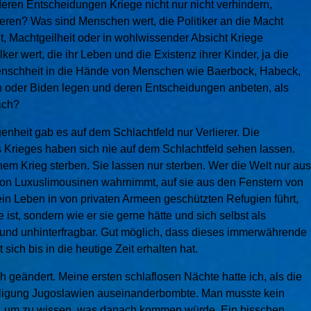
eren Entscheidungen Kriege nicht nur nicht verhindern,
ren? Was sind Menschen wert, die Politiker an die Macht
, Machtgeilheit oder in wohlwissender Absicht Kriege
er wert, die ihr Leben und die Existenz ihrer Kinder, ja die
nschheit in die Hände von Menschen wie Baerbock, Habeck,
n oder Biden legen und deren Entscheidungen anbeten, als
ich?
enheit gab es auf dem Schlachtfeld nur Verlierer. Die
 Krieges haben sich nie auf dem Schlachtfeld sehen lassen.
einem Krieg sterben. Sie lassen nur sterben. Wer die Welt nur aus
on Luxuslimousinen wahrnimmt, auf sie aus den Fenstern von
 ein Leben in von privaten Armeen geschützten Refugien führt,
ie ist, sondern wie er sie gerne hätte und sich selbst als
 und unhinterfragbar. Gut möglich, dass dieses immerwährende
sich bis in die heutige Zeit erhalten hat.
 geändert. Meine ersten schlaflosen Nächte hatte ich, als die
ligung Jugoslawien auseinanderbombte. Man musste kein
n, um zu wissen, was danach kommen würde. Ein bisschen