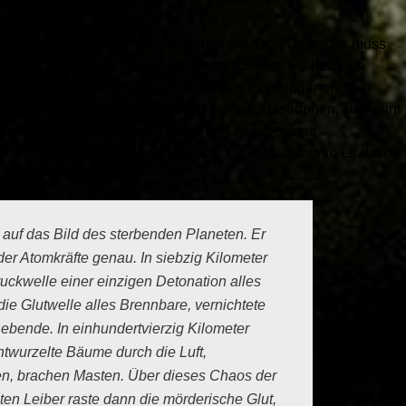
jetzt sind.
mehr. Meine Kämpfe habe ich hinter mir. Don Quichotte muss
hatte ich 1985. Fünf Jahre gegen den Strom, als hätte ich
n Logenplatz, etwas abseits von Gottes misslungenem
 das Finale an. Die Natur kennt keine Katastrophen, sie kennt
lche steht dem Universum bevor und eine bessere
 Eberhard del‘ Antonio in „Titanus“ geliefert hat, wird es davon
e auf das Bild des sterbenden Planeten. Er
er Atomkräfte genau. In siebzig Kilometer
uckwelle einer einzigen Detonation alles
ie Glutwelle alles Brennbare, vernichtete
Lebende. In einhundertvierzig Kilometer
ntwurzelte Bäume durch die Luft,
en, brachen Masten. Über dieses Chaos der
ten Leiber raste dann die mörderische Glut,