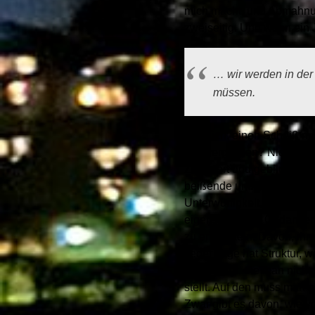
mich macht, und Abmahnung
zweiseitig. Und wenn ein
… wir werden in der
müssen.
sage ich: einen Scheiß m
und vergessen? Niemals! 
Zivilisiert und gebildet s
beißende und bellende, ab
Unterwürfigkeit, vorausei
eigenständigen Gedanken 
zu entwickeln. Davon, ihn
Jeder Tage hat Struktur, w
Dinge sagt, die man nicht s
stellt. Auf den muss man 
Zwar gibt es davon, wie v