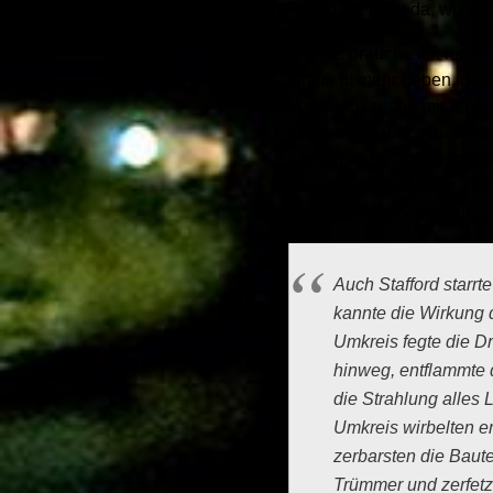
wären wir nicht da, wo wir 
Danke, brauche ich nicht 
ich nicht mehr geben, das 
Lepra. Ich suche mir eine
Experiment und schaue mir
nur Veränderung. Eine so
Beschreibung, als sie 1958
wohl nicht mehr geben:
Auch Stafford starrt
kannte die Wirkung d
Umkreis fegte die Dr
hinweg, entflammte d
die Strahlung alles 
Umkreis wirbelten e
zerbarsten die Baut
Trümmer und zerfetz