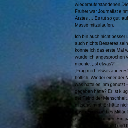
wiederauferstandenen Die
Früher war Journalist ein
Arztes … Es tut so gut, au
Masse mitzulaufen.
Ich bin auch nicht besser 
auch nichts Besseres sein
konnte ich das erste Mal w
wurde ich angesprochen v
mochte. „Ist etwas?“
„Frag mich etwas anderes“, 
höflich. Wieder einer der
was hätte es ihm genutzt –
gegeben hätte? Er ist klug,
der Feind der Menschheit, 
mitschwimmt. Er hätte nich
austrocknet und es Mitläu
es möglich machen. Ein paa
anderen, beim Sport und b