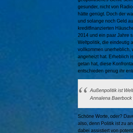
gesunder, nicht von Radi
hätte genügt. Doch der wa
und solange noch Geld a
kreditfinanzierten Häusche
2014 und ein paar Jahre s
Weltpolitik, die eindeutig
vollkommen unerheblich, w
angeheizt hat. Erheblich i
getan hat, diese Konfronta
entschieden genug ihr ent
Außenpolitik ist Welt
Annalena Baerbock
Schöne Worte, oder? Davon
also, denn Politik ist zu
dabei assistiert von pote