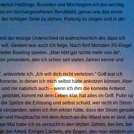
derich Heßlings, Beamten und Möchtegern-ich-bin-wichtig.
mal ein hochangesehenes Berufsbild, genau wie das eines
f der richtigen Seite zu stehen, Haltung zu zeigen und in der
und der einzige Unterschied ist wahrscheinlich der, dass ich
 will. Gestern war auch ich feige. Nach fünf Monaten 2G-Regel
ieder Bowling spielen. „Man hört gar nichts mehr von dir“,
on jemandem, den ich schon seit vielen Jahren kenne und
antwortete ich. „Ich will dich nicht verletzen.“ Gott war ich
 Momente, in denen ich mich selbst hätte ankotzen können. Aber
 und mir natürlich auch – wenn ich ihm die korrekte Antwort
 gebildet, kommt mit dem Leben klar, hat alles im Griff. Putin ist
die Spritze die Erlösung und selbst schuld, wer nicht im Strom
t verstanden, wenn ich ihm erklärt hätte, dass der Strom gerade
fer und Hauptsache-mit-dem-Arsch-an-die-Wand wie er sind, di
r Mal habe ich es versucht in den letzten Jahren, bei ihm, bei
ei der Arbeit. Eisiges Lächeln, ein Bogen, den man seitdem um