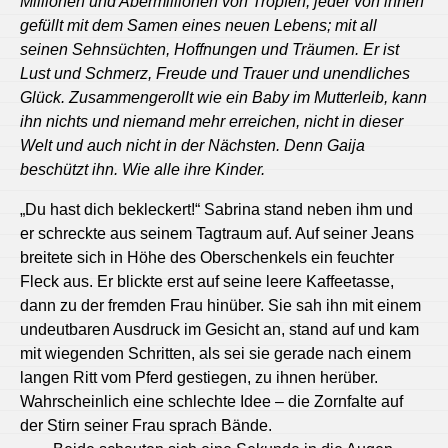
Millionen und Abermillionen von Tropfen, jeder von ihnen
gefüllt mit dem Samen eines neuen Lebens; mit all
seinen Sehnsüchten, Hoffnungen und Träumen. Er ist
Lust und Schmerz, Freude und Trauer und unendliches
Glück. Zusammengerollt wie ein Baby im Mutterleib, kann
ihn nichts und niemand mehr erreichen, nicht in dieser
Welt und auch nicht in der Nächsten. Denn Gaija
beschützt ihn. Wie alle ihre Kinder.
„Du hast dich bekleckert!“ Sabrina stand neben ihm und
er schreckte aus seinem Tagtraum auf. Auf seiner Jeans
breitete sich in Höhe des Oberschenkels ein feuchter
Fleck aus. Er blickte erst auf seine leere Kaffeetasse,
dann zu der fremden Frau hinüber. Sie sah ihn mit einem
undeutbaren Ausdruck im Gesicht an, stand auf und kam
mit wiegenden Schritten, als sei sie gerade nach einem
langen Ritt vom Pferd gestiegen, zu ihnen herüber.
Wahrscheinlich eine schlechte Idee – die Zornfalte auf
der Stirn seiner Frau sprach Bände.