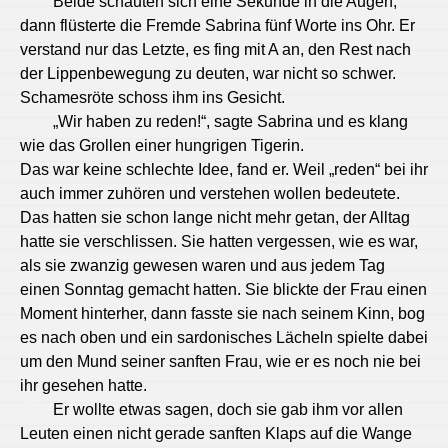
Beide schauten sich eine Sekunde in die Augen,
dann flüsterte die Fremde Sabrina fünf Worte ins Ohr. Er
verstand nur das Letzte, es fing mit A an, den Rest nach
der Lippenbewegung zu deuten, war nicht so schwer.
Schamesröte schoss ihm ins Gesicht.
„Wir haben zu reden!“, sagte Sabrina und es klang
wie das Grollen einer hungrigen Tigerin.
Das war keine schlechte Idee, fand er. Weil „reden“ bei ihr
auch immer zuhören und verstehen wollen bedeutete.
Das hatten sie schon lange nicht mehr getan, der Alltag
hatte sie verschlissen. Sie hatten vergessen, wie es war,
als sie zwanzig gewesen waren und aus jedem Tag
einen Sonntag gemacht hatten. Sie blickte der Frau einen
Moment hinterher, dann fasste sie nach seinem Kinn, bog
es nach oben und ein sardonisches Lächeln spielte dabei
um den Mund seiner sanften Frau, wie er es noch nie bei
ihr gesehen hatte.
Er wollte etwas sagen, doch sie gab ihm vor allen
Leuten einen nicht gerade sanften Klaps auf die Wange